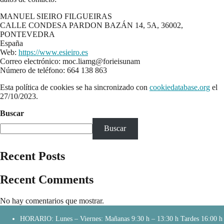
MANUEL SIEIRO FILGUEIRAS
CALLE CONDESA PARDON BAZÁN 14, 5A, 36002,
PONTEVEDRA
España
Web:
https://www.esieiro.es
Correo electrónico:
moc.liamg@forieisunam
Número de teléfono: 664 138 863
Esta política de cookies se ha sincronizado con
cookiedatabase.org
el
27/10/2023.
Buscar
Buscar
Recent Posts
Recent Comments
No hay comentarios que mostrar.
HORARIO: Lunes – Viernes: Mañanas 9:30 h – 13:30 h Tardes 16:00 h